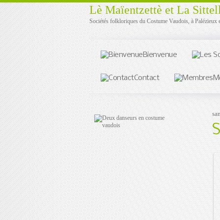
Lè Maïentzettè et La Sittel
Sociétés folkloriques du Costume Vaudois, à Palézieux 
Bienvenue
Contact
M
sa
S