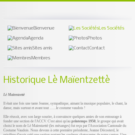
Bienvenue
Les Sociétés
Agenda
Photos
Sites amis
Contact
Membres
Historique Lè Maïentzettè
Lè Maïentzettè
Il était une fois une tante Jeanne, sympathique, aimant la musique populaire, le chant, la
danse, mais surtout et avant tout .......le costume vaudois !
Elle réussit, avec son large sourire, à convaincre quelques amies de son entourage à
fonder une section de l'ACCV. C'est ainsi qu'au
printemps 1950
, le groupe qui avait
choisi le nom de Lè Maïentzettè (les mésanges) fut reçu par l'Association Cantonale du
Costume Vaudois. Nous devons à cette première présidente, Jeanne Décosterd, le
privilège d'avoir créé une section portant les couleurs chatoyantes de notre canton. Une