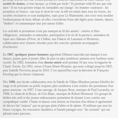
société de dames
, à cette époque, ça n'était pas facile ! Et pourtant voilà 60 ans que cela
dure ! Il est vrai qu'entre temps les mentalités ont changé : les femmes vaudoises - les
premières en Suisse - ont reçu le droit de vote, la télé est entrée dans tous les foyers, les
sociétés récréatives se sont multipliées, mais pour Lè Maïentzettè, rien n'est venu troubler
l'enthousiasme de leurs débuts où elles s'envolèrent d'une aile légère pour chanter, danser,
"théâtrer" et communiquer leur joie autour d'elles.
Les activités et prestations n'ont pas manqué au fil des années : soirées et fêtes
villageoises, cantonales et nationales, participation à la vie de la paroisse, animation de
repas aux châteaux d'Oron, de Chillon, aux Palaces de Lausanne et Montreux,
collaboration avec d'autres chorales pour des concerts spirituels accompagnés
d'orchestres.
En
1967
,
quelques jeunes hommes
apportent l'élément masculin qui manque à nos
danses, jeunes gens et jeunes filles de plus en plus nombreux animent avec bonheur notre
société. En 1982, formation d'un
choeur-mixte
actif pendant 10 ans sous la baguette de
Charly Torche. En 1992, retour d'Anne-Marie Monnier, qui nous a dirigé jusqu'en 2005,
puis Isabelle Noverraz jusqu'en 2010. C'est aujourd'hui sous la direction de Françoise
Kissling que le choeur s'épanouit.
Dès
1996
, une étroite collaboration avec la Sittelle de Villars-Mendraz permet d'étoffer les
rangs et de présenter au public toujours plus nombreux à nos soirées des prestations d'un
genre nouveau : en 1997, L'eau sauvage, de Jacques Bron, musique de Paul Lavanchy, en
1998, Le chant de la Broye, de Géo Blanc, musique de Robert Mermoud. Un groupe de
théâtre très actif et des jeunes enthousiastes permettent de donner à nos soirées une
sympathique variété. Chants et danses sont choisis en fonction d'un thème et agrémentés
de décors fait "maison" par un groupe plein d'idées et de talents. N'oublions pas tous les
beaux voyages, les rencontres familières et l'amitié partagée avec "du costume" qui ont
jalonné notre parcours.