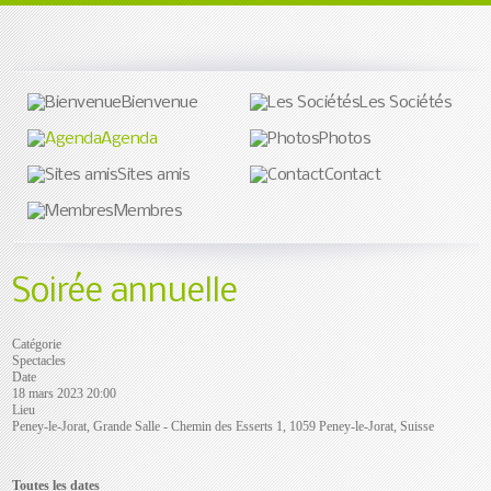
Bienvenue
Les Sociétés
Agenda
Photos
Sites amis
Contact
Membres
Soirée annuelle
Catégorie
Spectacles
Date
18 mars 2023
20:00
Lieu
Peney-le-Jorat, Grande Salle - Chemin des Esserts 1, 1059 Peney-le-Jorat, Suisse
Toutes les dates