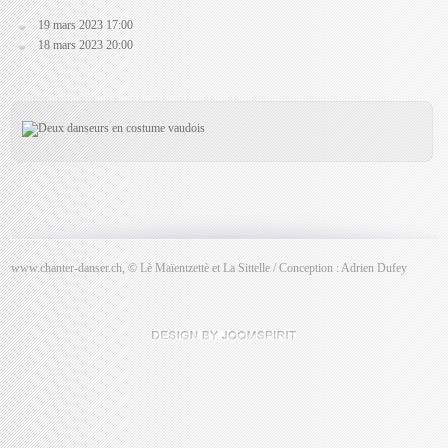
19 mars 2023
17:00
18 mars 2023
20:00
www.chanter-danser.ch, © Lè Maïentzettè et La Sittelle / Conception : Adrien Dufey