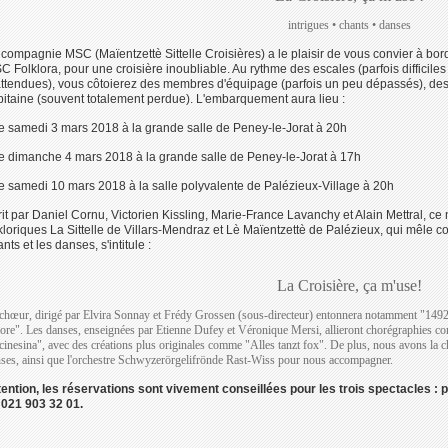
intrigues • chants • danses
 compagnie MSC (Maïentzettè Sittelle Croisières) a le plaisir de vous convier à bo
 Folklora, pour une croisière inoubliable. Au rythme des escales (parfois difficiles
attendues), vous côtoierez des membres d'équipage (parfois un peu dépassés), des
pitaine (souvent totalement perdue). L'embarquement aura lieu :
Le samedi 3 mars 2018 à la grande salle de Peney-le-Jorat à 20h
Le dimanche 4 mars 2018 à la grande salle de Peney-le-Jorat à 17h
Le samedi 10 mars 2018 à la salle polyvalente de Palézieux-Village à 20h
rit par Daniel Cornu, Victorien Kissling, Marie-France Lavanchy et Alain Mettral, 
lkloriques La Sittelle de Villars-Mendraz et Lè Maïentzettè de Palézieux, qui mêle 
nts et les danses, s'intitule :
La Croisière, ça m'use!
chœur, dirigé par Elvira Sonnay et Frédy Grossen (sous-directeur) entonnera notamment "14
ore". Les danses, enseignées par Etienne Dufey et Véronique Mersi, allieront chorégraphies c
cinesina", avec des créations plus originales comme "Alles tanzt fox". De plus, nous avons la c
ses, ainsi que l'orchestre Schwyzerörgelifrönde Rast-Wiss pour nous accompagner.
tention, les réservations sont vivement conseillées pour les trois spectacles : 
 021 903 32 01.