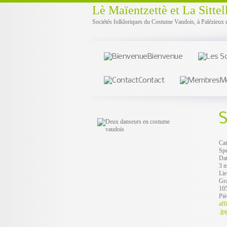
Lè Maïentzettè et La Sittel
Sociétés folkloriques du Costume Vaudois, à Palézieux 
Bienvenue
Contact
M
S
Cat
Spe
Da
3 
Lie
Gra
105
Piè
aff
.jp