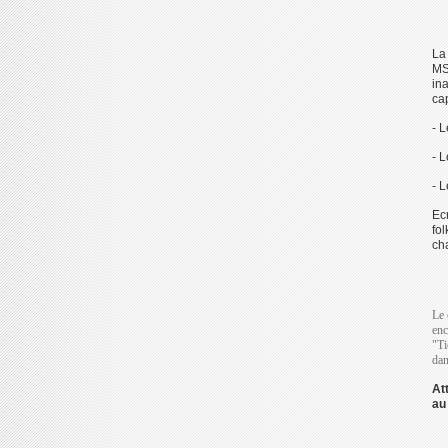
La
MSC
in
ca
- 
- 
- 
Ec
fo
cha
Le 
enc
"Ti
dan
At
au