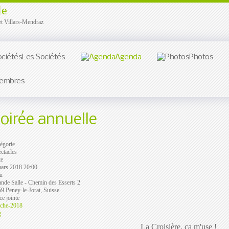
le
et Villars-Mendraz
Les Sociétés
Agenda
Photos
embres
oirée annuelle
égorie
ctacles
te
mars 2018
20:00
u
nde Salle - Chemin des Esserts 2
9 Peney-le-Jorat, Suisse
ce jointe
iche-2018
g
La Croisière, ça m'use !